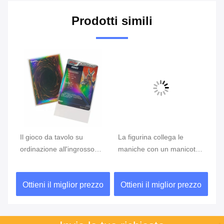
Prodotti simili
a
Il gioco da tavolo su
La figurina collega le
Gli
da
ordinazione all'ingrosso
maniche con un manicotto
to
collega le maniche con un
protettive della carta della
la
manicotto trasparenti della
ragazza di anime di Matte
zo
Ottieni il miglior prezzo
Ottieni il miglior prezzo
O
carta di dimensione
Printed Trading Card
62x89mm di YuGiOh
Sleeves
dell'arcobaleno del laser