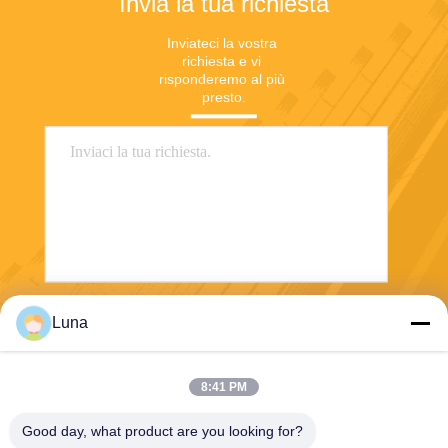
Invia la tua richiesta
Inviateci la vostra 
richiesta e vi 
risponderemo al più 
presto.
Luna
Invia
8:41 PM
Good day, what product are you looking for?