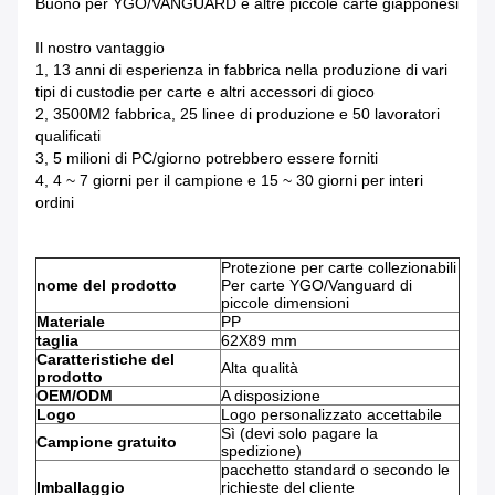
Buono per YGO/VANGUARD e altre piccole carte giapponesi
Il nostro vantaggio
1, 13 anni di esperienza in fabbrica nella produzione di vari
tipi di custodie per carte e altri accessori di gioco
2, 3500M2 fabbrica, 25 linee di produzione e 50 lavoratori
qualificati
3, 5 milioni di PC/giorno potrebbero essere forniti
4, 4 ~ 7 giorni per il campione e 15 ~ 30 giorni per interi
ordini
Protezione per carte collezionabili
nome del prodotto
Per carte YGO/Vanguard di
piccole dimensioni
Materiale
PP
taglia
62X89 mm
Caratteristiche del
Alta qualità
prodotto
OEM/ODM
A disposizione
Logo
Logo personalizzato accettabile
Sì (devi solo pagare la
Campione gratuito
spedizione)
pacchetto standard o secondo le
Imballaggio
richieste del cliente