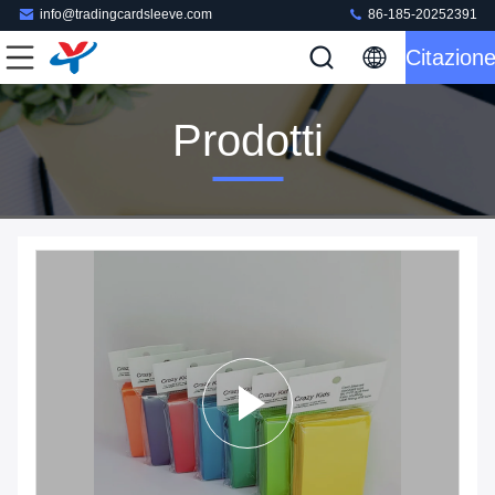
info@tradingcardsleeve.com
86-185-20252391
Citazion
Prodotti