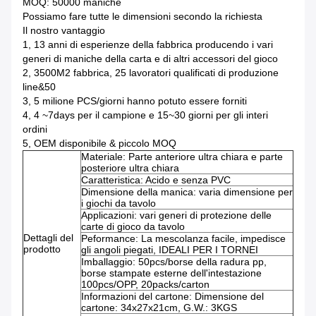
MOQ: 50000 maniche
Possiamo fare tutte le dimensioni secondo la richiesta
Il nostro vantaggio
1, 13 anni di esperienze della fabbrica producendo i vari
generi di maniche della carta e di altri accessori del gioco
2, 3500M2 fabbrica, 25 lavoratori qualificati di produzione
line&50
3, 5 milione PCS/giorni hanno potuto essere forniti
4, 4 ~7days per il campione e 15~30 giorni per gli interi
ordini
5, OEM disponibile & piccolo MOQ
Materiale: Parte anteriore ultra chiara e parte
posteriore ultra chiara
Caratteristica: Acido e senza PVC
Dimensione della manica: varia dimensione per
i giochi da tavolo
Applicazioni: vari generi di protezione delle
carte di gioco da tavolo
Dettagli del
Peformance: La mescolanza facile, impedisce
prodotto
gli angoli piegati, IDEALI PER I TORNEI
Imballaggio: 50pcs/borse della radura pp,
borse stampate esterne dell'intestazione
100pcs/OPP, 20packs/carton
Informazioni del cartone: Dimensione del
cartone: 34x27x21cm, G.W.: 3KGS