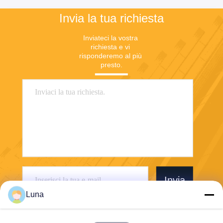
Invia la tua richiesta
Inviateci la vostra 
richiesta e vi 
risponderemo al più 
presto.
Invia
Luna