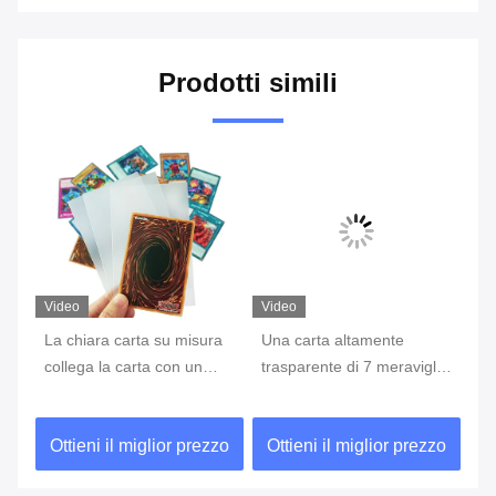
Prodotti simili
Video
Video
Vi
l
La chiara carta su misura
Una carta altamente
ca
collega la carta con un
trasparente di 7 meraviglie
di
m
manicotto persa Protecter
collega acido e senza PVC
co
ati
del gioco delle città della
ma
zo
Ottieni il miglior prezzo
Ottieni il miglior prezzo
O
falce
PV