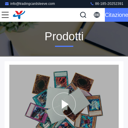
info@tradingcardsleeve.com
86-185-20252391
Citazion
Prodotti